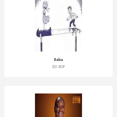
Baba
50 XOF